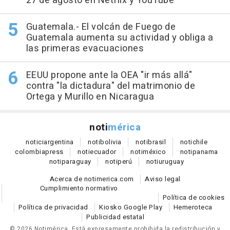
27 de agosto en Netflix y YouTube
Guatemala.- El volcán de Fuego de
Guatemala aumenta su actividad y obliga a
las primeras evacuaciones
EEUU propone ante la OEA "ir más allá"
contra "la dictadura" del matrimonio de
Ortega y Murillo en Nicaragua
noti
mérica
notici
argentina
noti
bolivia
noti
brasil
noti
chile
colombia
press
noti
ecuador
noti
méxico
noti
panama
noti
paraguay
noti
perú
noti
uruguay
Acerca de notimerica.com
Aviso legal
Cumplimiento normativo
Política de cookies
Política de privacidad
Kiosko Google Play
Hemeroteca
Publicidad estatal
© 2026 Notimérica.
Está expresamente prohibida la redistribución y