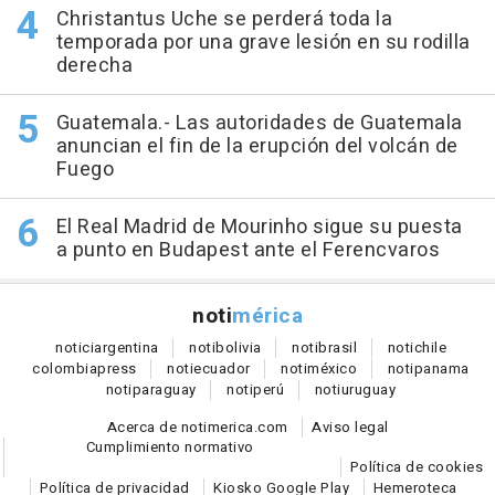
Christantus Uche se perderá toda la
temporada por una grave lesión en su rodilla
derecha
Guatemala.- Las autoridades de Guatemala
anuncian el fin de la erupción del volcán de
Fuego
El Real Madrid de Mourinho sigue su puesta
a punto en Budapest ante el Ferencvaros
noti
mérica
notici
argentina
noti
bolivia
noti
brasil
noti
chile
colombia
press
noti
ecuador
noti
méxico
noti
panama
noti
paraguay
noti
perú
noti
uruguay
Acerca de notimerica.com
Aviso legal
Cumplimiento normativo
Política de cookies
Política de privacidad
Kiosko Google Play
Hemeroteca