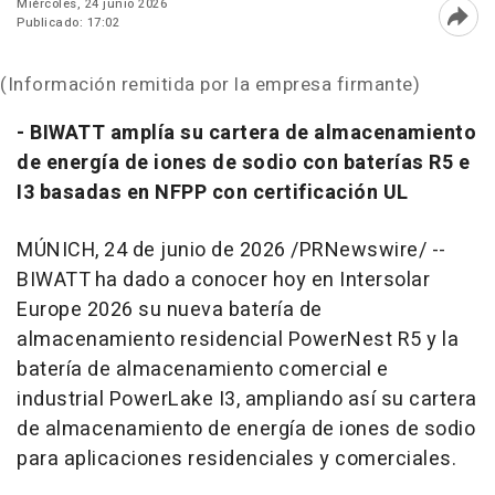
Miércoles, 24 junio 2026
Publicado: 17:02
Abri
(Información remitida por la empresa firmante)
- BIWATT amplía su cartera de almacenamiento
de energía de iones de sodio con baterías R5 e
I3 basadas en NFPP con certificación UL
MÚNICH
,
24 de junio de 2026
/PRNewswire/ --
BIWATT ha dado a conocer hoy en Intersolar
Europe 2026 su nueva batería de
almacenamiento residencial PowerNest R5 y la
batería de almacenamiento comercial e
industrial PowerLake I3, ampliando así su cartera
de almacenamiento de energía de iones de sodio
para aplicaciones residenciales y comerciales.