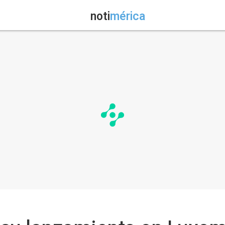
noti
mérica