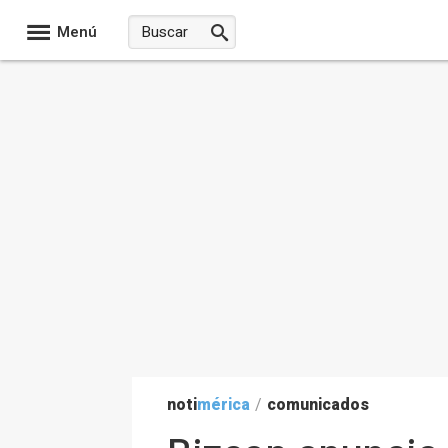
Menú
noti
mérica
/
comunicados