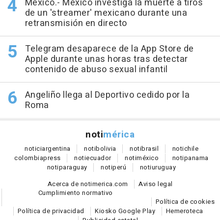
México.- México investiga la muerte a tiros
de un 'streamer' mexicano durante una
retransmisión en directo
Telegram desaparece de la App Store de
Apple durante unas horas tras detectar
contenido de abuso sexual infantil
Angeliño llega al Deportivo cedido por la
Roma
noti
mérica
notici
argentina
noti
bolivia
noti
brasil
noti
chile
colombia
press
noti
ecuador
noti
méxico
noti
panama
noti
paraguay
noti
perú
noti
uruguay
Acerca de notimerica.com
Aviso legal
Cumplimiento normativo
Política de cookies
Política de privacidad
Kiosko Google Play
Hemeroteca