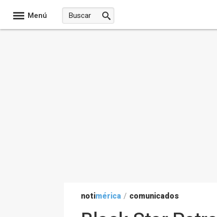
Menú
noti
mérica
/
comunicados