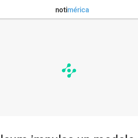
noti
mérica