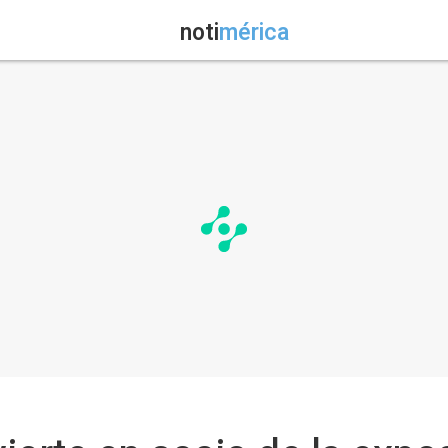
noti
mérica