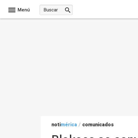
Menú
noti
mérica
/
comunicados