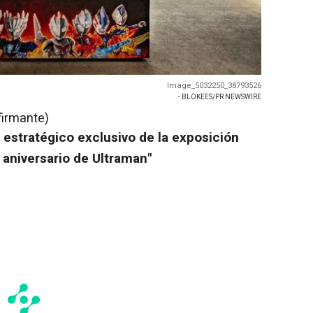
Image_5032250_38793526
- BLOKEES/PR NEWSWIRE
firmante)
 estratégico exclusivo de la exposición
º aniversario de Ultraman"