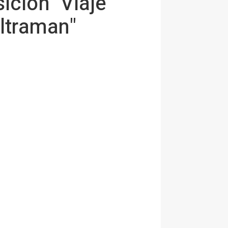
ición "Viaje
Ultraman"