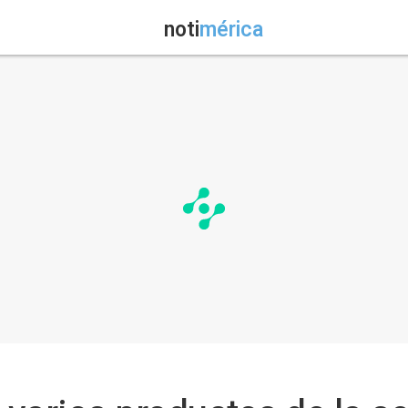
noti
mérica