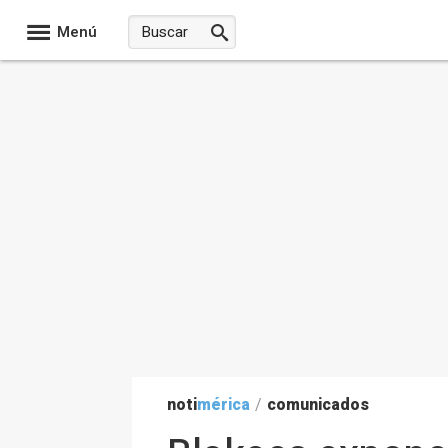
Menú
noti
mérica
/
comunicados