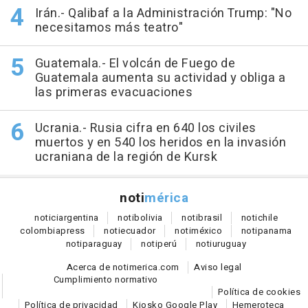
Irán.- Qalibaf a la Administración Trump: "No
necesitamos más teatro"
Guatemala.- El volcán de Fuego de
Guatemala aumenta su actividad y obliga a
las primeras evacuaciones
Ucrania.- Rusia cifra en 640 los civiles
muertos y en 540 los heridos en la invasión
ucraniana de la región de Kursk
noti
mérica
notici
argentina
noti
bolivia
noti
brasil
noti
chile
colombia
press
noti
ecuador
noti
méxico
noti
panama
noti
paraguay
noti
perú
noti
uruguay
Acerca de notimerica.com
Aviso legal
Cumplimiento normativo
Política de cookies
Política de privacidad
Kiosko Google Play
Hemeroteca