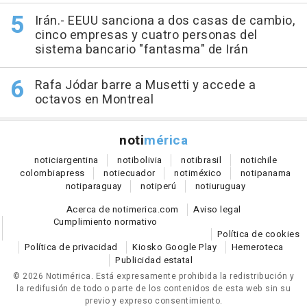
Irán.- EEUU sanciona a dos casas de cambio,
cinco empresas y cuatro personas del
sistema bancario "fantasma" de Irán
Rafa Jódar barre a Musetti y accede a
octavos en Montreal
noti
mérica
notici
argentina
noti
bolivia
noti
brasil
noti
chile
colombia
press
noti
ecuador
noti
méxico
noti
panama
noti
paraguay
noti
perú
noti
uruguay
Acerca de notimerica.com
Aviso legal
Cumplimiento normativo
Política de cookies
Política de privacidad
Kiosko Google Play
Hemeroteca
Publicidad estatal
© 2026 Notimérica.
Está expresamente prohibida la redistribución y
la redifusión de todo o parte de los contenidos de esta web sin su
previo y expreso consentimiento.