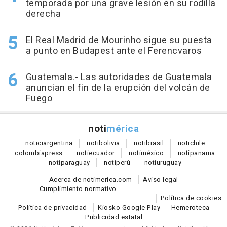
temporada por una grave lesión en su rodilla
derecha
El Real Madrid de Mourinho sigue su puesta
a punto en Budapest ante el Ferencvaros
Guatemala.- Las autoridades de Guatemala
anuncian el fin de la erupción del volcán de
Fuego
noti
mérica
notici
argentina
noti
bolivia
noti
brasil
noti
chile
colombia
press
noti
ecuador
noti
méxico
noti
panama
noti
paraguay
noti
perú
noti
uruguay
Acerca de notimerica.com
Aviso legal
Cumplimiento normativo
Política de cookies
Política de privacidad
Kiosko Google Play
Hemeroteca
Publicidad estatal