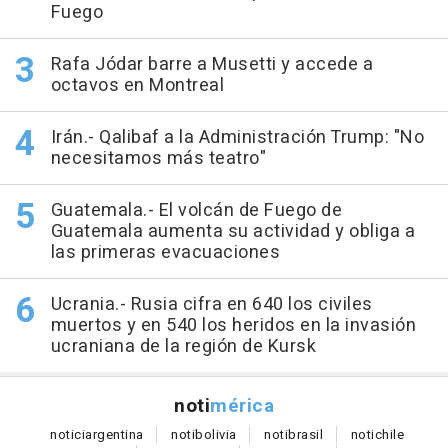
Fuego
Rafa Jódar barre a Musetti y accede a
octavos en Montreal
Irán.- Qalibaf a la Administración Trump: "No
necesitamos más teatro"
Guatemala.- El volcán de Fuego de
Guatemala aumenta su actividad y obliga a
las primeras evacuaciones
Ucrania.- Rusia cifra en 640 los civiles
muertos y en 540 los heridos en la invasión
ucraniana de la región de Kursk
noti
mérica
notici
argentina
noti
bolivia
noti
brasil
noti
chile