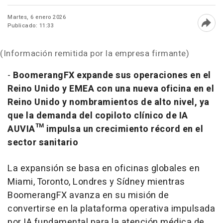
Martes, 6 enero 2026
Publicado: 11:33
Abri
(Información remitida por la empresa firmante)
-
BoomerangFX expande sus operaciones en el
Reino Unido y EMEA con una nueva oficina en el
Reino Unido y nombramientos de alto nivel, ya
que la demanda del copiloto clínico de IA
AUVIA™ impulsa un crecimiento récord en el
sector sanitario
La expansión se basa en oficinas globales en
Miami, Toronto, Londres y Sídney mientras
BoomerangFX avanza en su misión de
convertirse en la plataforma operativa impulsada
por IA fundamental para la atención médica de