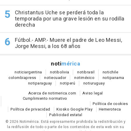
Christantus Uche se perderá toda la
temporada por una grave lesión en su rodilla
derecha
Fútbol.- AMP.- Muere el padre de Leo Messi,
Jorge Messi, a los 68 años
noti
mérica
notici
argentina
noti
bolivia
noti
brasil
noti
chile
colombia
press
noti
ecuador
noti
méxico
noti
panama
noti
paraguay
noti
perú
noti
uruguay
Acerca de notimerica.com
Aviso legal
Cumplimiento normativo
Política de cookies
Política de privacidad
Kiosko Google Play
Hemeroteca
Publicidad estatal
© 2026 Notimérica.
Está expresamente prohibida la redistribución y
la redifusión de todo o parte de los contenidos de esta web sin su