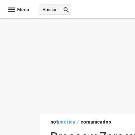
Menú
noti
mérica
/
comunicados