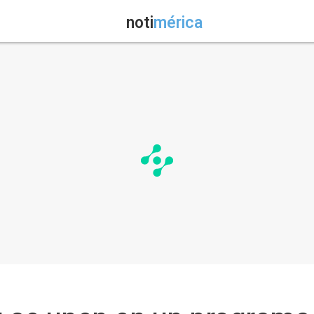
noti
mérica