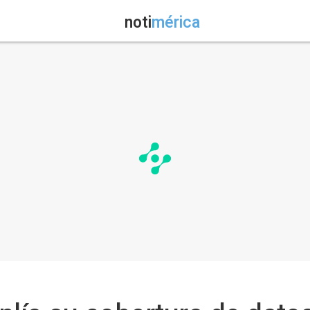
noti
mérica