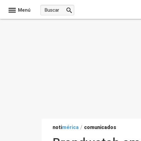
Menú
noti
mérica
/
comunicados