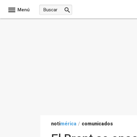
Menú
noti
mérica
/
comunicados