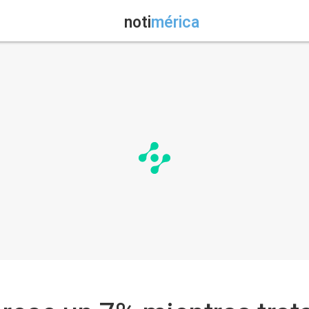
noti
mérica