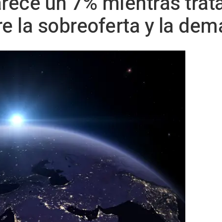
arece un 7% mientras trat
tre la sobreoferta y la de