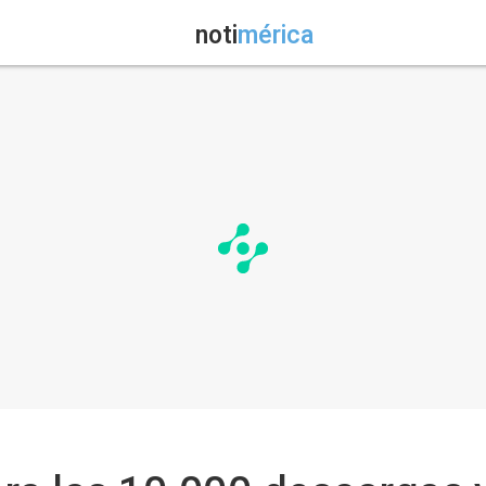
noti
mérica