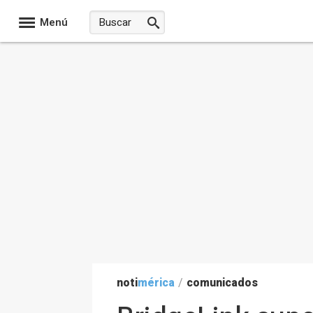
Menú
noti
mérica
/
comunicados