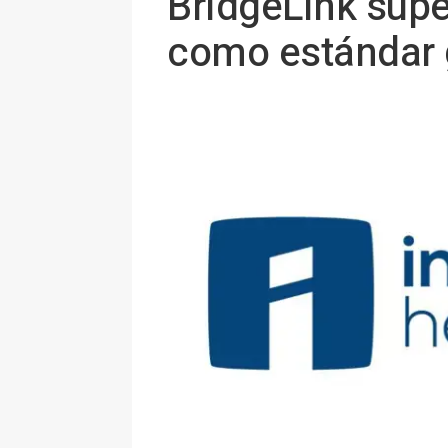
BridgeLink supe
como estándar g