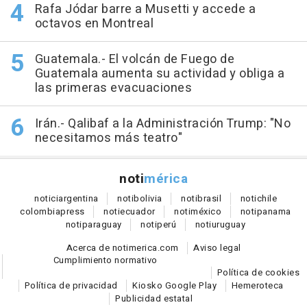
Rafa Jódar barre a Musetti y accede a
octavos en Montreal
Guatemala.- El volcán de Fuego de
Guatemala aumenta su actividad y obliga a
las primeras evacuaciones
Irán.- Qalibaf a la Administración Trump: "No
necesitamos más teatro"
noti
mérica
notici
argentina
noti
bolivia
noti
brasil
noti
chile
colombia
press
noti
ecuador
noti
méxico
noti
panama
noti
paraguay
noti
perú
noti
uruguay
Acerca de notimerica.com
Aviso legal
Cumplimiento normativo
Política de cookies
Política de privacidad
Kiosko Google Play
Hemeroteca
Publicidad estatal