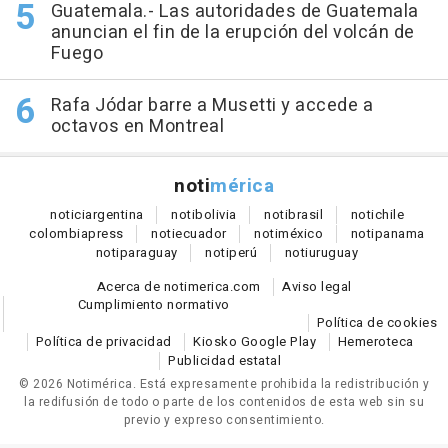
Guatemala.- Las autoridades de Guatemala
anuncian el fin de la erupción del volcán de
Fuego
Rafa Jódar barre a Musetti y accede a
octavos en Montreal
noti
mérica
notici
argentina
noti
bolivia
noti
brasil
noti
chile
colombia
press
noti
ecuador
noti
méxico
noti
panama
noti
paraguay
noti
perú
noti
uruguay
Acerca de notimerica.com
Aviso legal
Cumplimiento normativo
Política de cookies
Política de privacidad
Kiosko Google Play
Hemeroteca
Publicidad estatal
© 2026 Notimérica.
Está expresamente prohibida la redistribución y
la redifusión de todo o parte de los contenidos de esta web sin su
previo y expreso consentimiento.