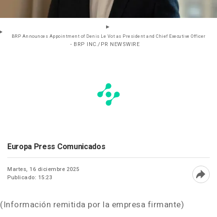
BRP Announces Appointment of Denis Le Vot as President and Chief Executive Officer
- BRP INC./PR NEWSWIRE
Europa Press Comunicados
Martes, 16 diciembre 2025
Publicado: 15:23
Abri
(Información remitida por la empresa firmante)