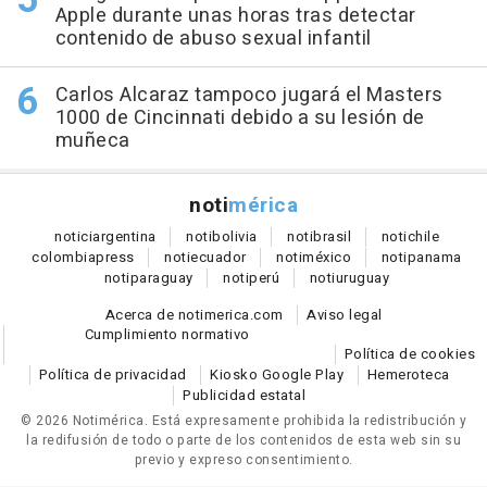
Apple durante unas horas tras detectar
contenido de abuso sexual infantil
Carlos Alcaraz tampoco jugará el Masters
1000 de Cincinnati debido a su lesión de
muñeca
noti
mérica
notici
argentina
noti
bolivia
noti
brasil
noti
chile
colombia
press
noti
ecuador
noti
méxico
noti
panama
noti
paraguay
noti
perú
noti
uruguay
Acerca de notimerica.com
Aviso legal
Cumplimiento normativo
Política de cookies
Política de privacidad
Kiosko Google Play
Hemeroteca
Publicidad estatal
© 2026 Notimérica.
Está expresamente prohibida la redistribución y
la redifusión de todo o parte de los contenidos de esta web sin su
previo y expreso consentimiento.