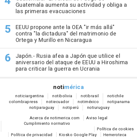
Guatemala aumenta su actividad y obliga a
las primeras evacuaciones
EEUU propone ante la OEA "ir más allá"
contra "la dictadura" del matrimonio de
Ortega y Murillo en Nicaragua
Japón.- Rusia afea a Japón que utilice el
aniversario del ataque de EEUU a Hiroshima
para criticar la guerra en Ucrania
noti
mérica
notici
argentina
noti
bolivia
noti
brasil
noti
chile
colombia
press
noti
ecuador
noti
méxico
noti
panama
noti
paraguay
noti
perú
noti
uruguay
Acerca de notimerica.com
Aviso legal
Cumplimiento normativo
Política de cookies
Política de privacidad
Kiosko Google Play
Hemeroteca