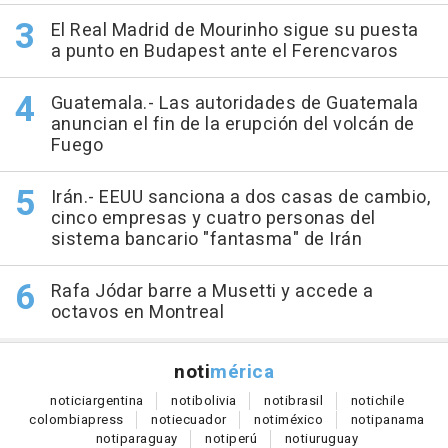
El Real Madrid de Mourinho sigue su puesta
a punto en Budapest ante el Ferencvaros
Guatemala.- Las autoridades de Guatemala
anuncian el fin de la erupción del volcán de
Fuego
Irán.- EEUU sanciona a dos casas de cambio,
cinco empresas y cuatro personas del
sistema bancario "fantasma" de Irán
Rafa Jódar barre a Musetti y accede a
octavos en Montreal
noti
mérica
notici
argentina
noti
bolivia
noti
brasil
noti
chile
colombia
press
noti
ecuador
noti
méxico
noti
panama
noti
paraguay
noti
perú
noti
uruguay