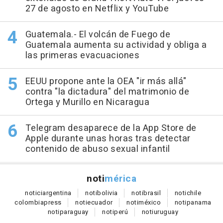
27 de agosto en Netflix y YouTube
Guatemala.- El volcán de Fuego de
Guatemala aumenta su actividad y obliga a
las primeras evacuaciones
EEUU propone ante la OEA "ir más allá"
contra "la dictadura" del matrimonio de
Ortega y Murillo en Nicaragua
Telegram desaparece de la App Store de
Apple durante unas horas tras detectar
contenido de abuso sexual infantil
noti
mérica
notici
argentina
noti
bolivia
noti
brasil
noti
chile
colombia
press
noti
ecuador
noti
méxico
noti
panama
noti
paraguay
noti
perú
noti
uruguay