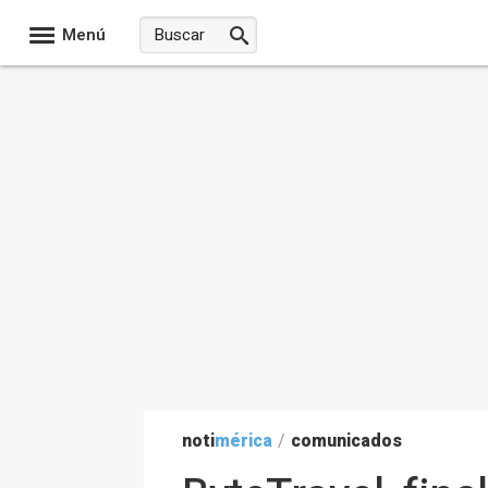
Menú
noti
mérica
/
comunicados