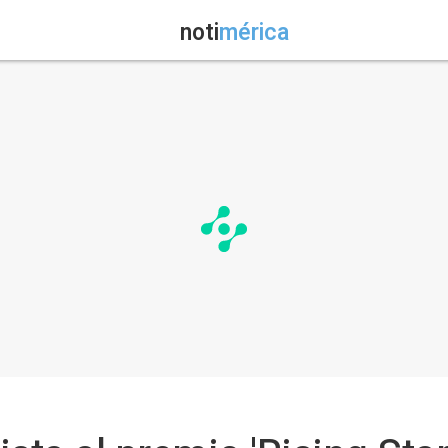
noti
mérica