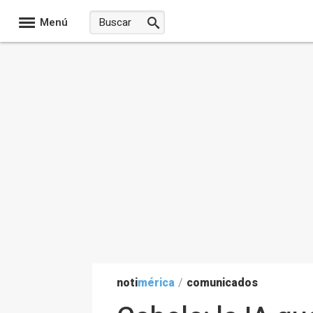
Menú
noti
mérica
/
comunicados