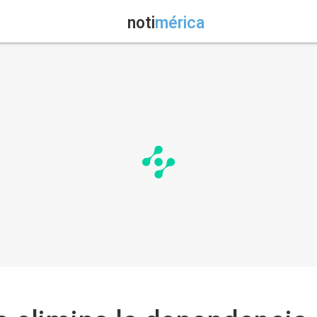
noti
mérica