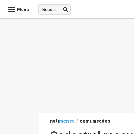
Menú
noti
mérica
/
comunicados