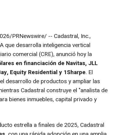
2026
/PRNewswire/ --
Cadastral, Inc.,
 que desarrolla inteligencia vertical
liario comercial (CRE), anunció hoy la
ólares en financiación de Navitas, JLL
ay, Equity Residential y 1Sharpe
. El
r el desarrollo de productos y ampliar las
mientras Cadastral construye el "analista de
para bienes inmuebles, capital privado y
cto estrella a finales de 2025, Cadastral
es,
con una rápida adopción en una amplia