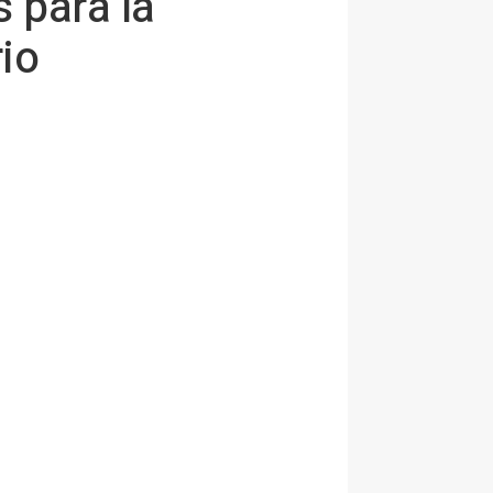
 para la
rio