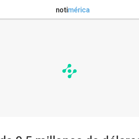
noti
mérica