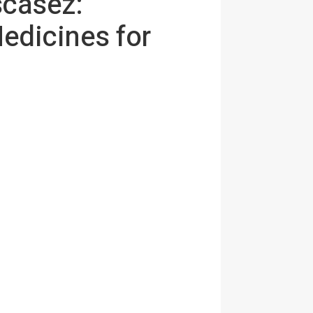
scasez:
Medicines for