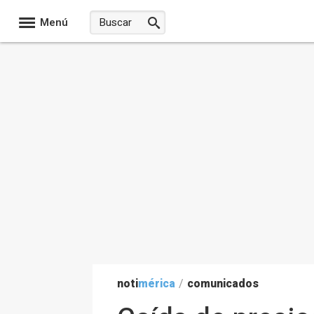
Menú
noti
mérica
/
comunicados