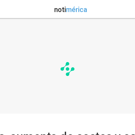
noti
mérica