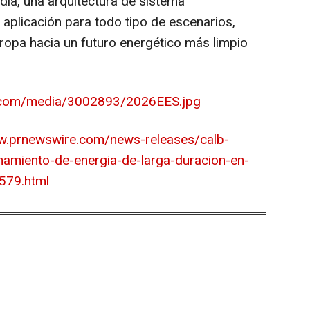
dia, una arquitectura de sistema
aplicación para todo tipo de escenarios,
uropa hacia un futuro energético más limpio
.com/media/3002893/2026EES.jpg
w.prnewswire.com/news-releases/calb-
amiento-de-energia-de-larga-duracion-en-
579.html