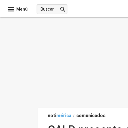
Menú
noti
mérica
/
comunicados