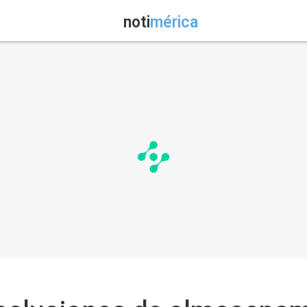
noti
mérica