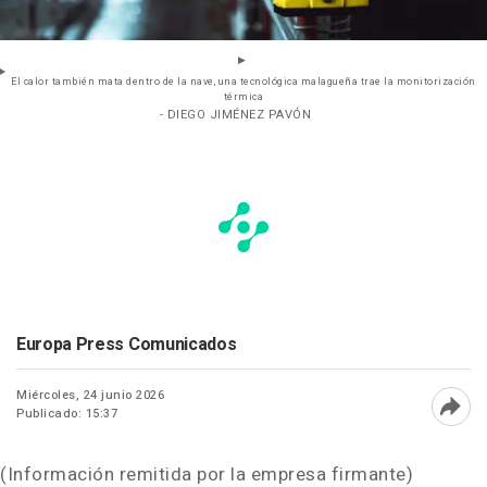
El calor también mata dentro de la nave, una tecnológica malagueña trae la monitorización
térmica
- DIEGO JIMÉNEZ PAVÓN
Europa Press Comunicados
Miércoles, 24 junio 2026
Publicado: 15:37
Abri
(Información remitida por la empresa firmante)