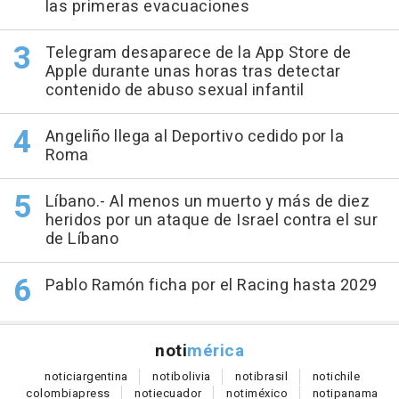
las primeras evacuaciones
Telegram desaparece de la App Store de
Apple durante unas horas tras detectar
contenido de abuso sexual infantil
Angeliño llega al Deportivo cedido por la
Roma
Líbano.- Al menos un muerto y más de diez
heridos por un ataque de Israel contra el sur
de Líbano
Pablo Ramón ficha por el Racing hasta 2029
noti
mérica
notici
argentina
noti
bolivia
noti
brasil
noti
chile
colombia
press
noti
ecuador
noti
méxico
noti
panama