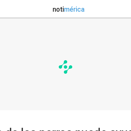
noti
mérica