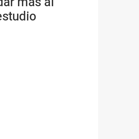
dar más al
estudio