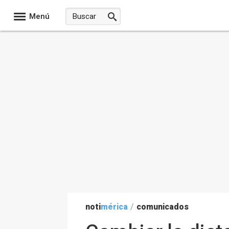
Menú
noti
mérica
/
comunicados