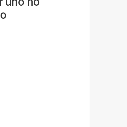
r uno no
ño