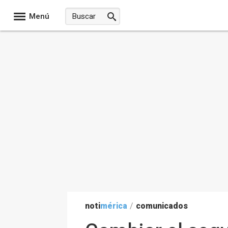
Menú
noti
mérica
/
comunicados