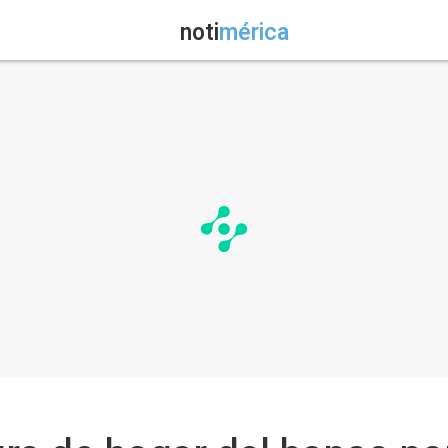
noti
mérica