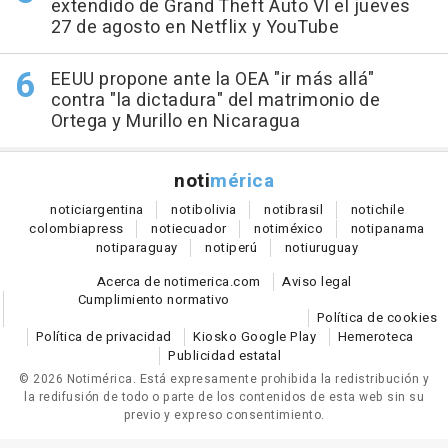
extendido de Grand Theft Auto VI el jueves
27 de agosto en Netflix y YouTube
EEUU propone ante la OEA "ir más allá"
contra "la dictadura" del matrimonio de
Ortega y Murillo en Nicaragua
noti
mérica
notici
argentina
noti
bolivia
noti
brasil
noti
chile
colombia
press
noti
ecuador
noti
méxico
noti
panama
noti
paraguay
noti
perú
noti
uruguay
Acerca de notimerica.com
Aviso legal
Cumplimiento normativo
Política de cookies
Política de privacidad
Kiosko Google Play
Hemeroteca
Publicidad estatal
© 2026 Notimérica.
Está expresamente prohibida la redistribución y
la redifusión de todo o parte de los contenidos de esta web sin su
previo y expreso consentimiento.