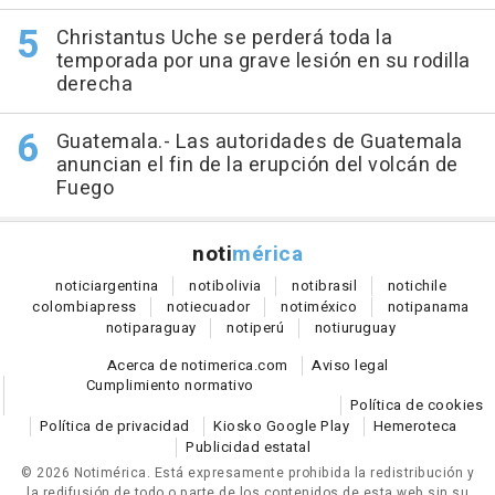
Christantus Uche se perderá toda la
temporada por una grave lesión en su rodilla
derecha
Guatemala.- Las autoridades de Guatemala
anuncian el fin de la erupción del volcán de
Fuego
noti
mérica
notici
argentina
noti
bolivia
noti
brasil
noti
chile
colombia
press
noti
ecuador
noti
méxico
noti
panama
noti
paraguay
noti
perú
noti
uruguay
Acerca de notimerica.com
Aviso legal
Cumplimiento normativo
Política de cookies
Política de privacidad
Kiosko Google Play
Hemeroteca
Publicidad estatal
© 2026 Notimérica.
Está expresamente prohibida la redistribución y
la redifusión de todo o parte de los contenidos de esta web sin su