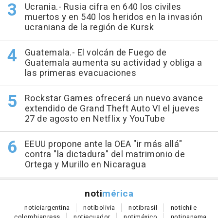
Ucrania.- Rusia cifra en 640 los civiles
muertos y en 540 los heridos en la invasión
ucraniana de la región de Kursk
Guatemala.- El volcán de Fuego de
Guatemala aumenta su actividad y obliga a
las primeras evacuaciones
Rockstar Games ofrecerá un nuevo avance
extendido de Grand Theft Auto VI el jueves
27 de agosto en Netflix y YouTube
EEUU propone ante la OEA "ir más allá"
contra "la dictadura" del matrimonio de
Ortega y Murillo en Nicaragua
noti
mérica
notici
argentina
noti
bolivia
noti
brasil
noti
chile
colombia
press
noti
ecuador
noti
méxico
noti
panama