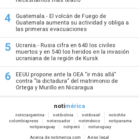
necesitamos más teatro"
Guatemala.- El volcán de Fuego de
Guatemala aumenta su actividad y obliga a
las primeras evacuaciones
Ucrania.- Rusia cifra en 640 los civiles
muertos y en 540 los heridos en la invasión
ucraniana de la región de Kursk
EEUU propone ante la OEA "ir más allá"
contra "la dictadura" del matrimonio de
Ortega y Murillo en Nicaragua
noti
mérica
notici
argentina
noti
bolivia
noti
brasil
noti
chile
colombia
press
noti
ecuador
noti
méxico
noti
panama
noti
paraguay
noti
perú
noti
uruguay
Acerca de notimerica.com
Aviso legal