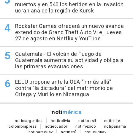
muertos y en 540 los heridos en la invasión
ucraniana de la región de Kursk
Rockstar Games ofrecerá un nuevo avance
extendido de Grand Theft Auto VI el jueves
27 de agosto en Netflix y YouTube
Guatemala.- El volcán de Fuego de
Guatemala aumenta su actividad y obliga a
las primeras evacuaciones
EEUU propone ante la OEA "ir más allá"
contra "la dictadura" del matrimonio de
Ortega y Murillo en Nicaragua
noti
mérica
notici
argentina
noti
bolivia
noti
brasil
noti
chile
colombia
press
noti
ecuador
noti
méxico
noti
panama
noti
paraguay
noti
perú
noti
uruguay