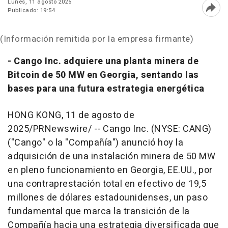
Lunes, 11 agosto 2025
Publicado: 19:54
Abri
(Información remitida por la empresa firmante)
- Cango Inc. adquiere una planta minera de
Bitcoin de 50 MW en
Georgia
, sentando las
bases para una futura estrategia energética
HONG KONG
,
11 de agosto de
2025
/PRNewswire/ -- Cango Inc. (NYSE: CANG)
("Cango" o la "Compañía") anunció hoy la
adquisición de una instalación minera de 50 MW
en pleno funcionamiento en
Georgia
, EE.UU., por
una contraprestación total en efectivo de 19,5
millones de dólares estadounidenses, un paso
fundamental que marca la transición de la
Compañía hacia una estrategia diversificada que