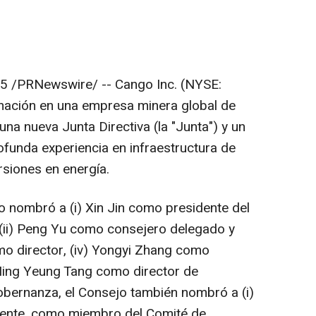
25
/PRNewswire/ -- Cango Inc. (NYSE:
ación en una empresa minera global de
na nueva Junta Directiva (la "Junta") y un
ofunda experiencia en infraestructura de
ersiones en energía.
jo nombró a (i)
Xin Jin
como presidente del
(ii)
Peng Yu
como consejero delegado y
o director, (iv)
Yongyi Zhang
como
ing Yeung Tang
como director de
gobernanza, el Consejo también nombró a (i)
diente, como miembro del Comité de