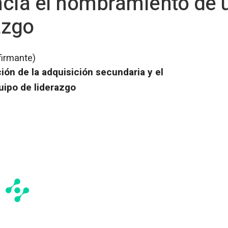
ncia el nombramiento de 
azgo
firmante)
ción de la adquisición secundaria y el
ipo de liderazgo