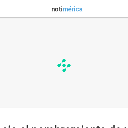
noti
mérica