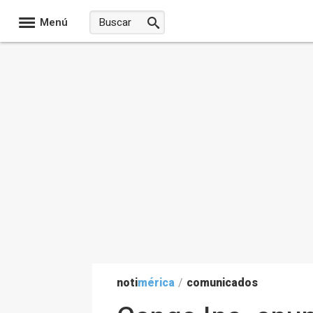
Menú
noti
mérica
/
comunicados