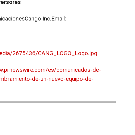
versores
nicacionesCango Inc.Email:
/media/2675436/CANG_LOGO_Logo.jpg
ww.prnewswire.com/es/comunicados-de-
ombramiento-de-un-nuevo-equipo-de-