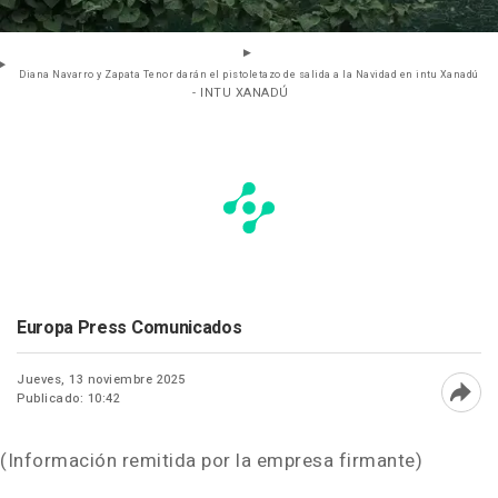
Diana Navarro y Zapata Tenor darán el pistoletazo de salida a la Navidad en intu Xanadú
- INTU XANADÚ
Europa Press Comunicados
Jueves, 13 noviembre 2025
Publicado: 10:42
Abri
(Información remitida por la empresa firmante)