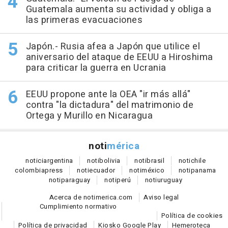
Guatemala aumenta su actividad y obliga a
las primeras evacuaciones
Japón.- Rusia afea a Japón que utilice el
aniversario del ataque de EEUU a Hiroshima
para criticar la guerra en Ucrania
EEUU propone ante la OEA "ir más allá"
contra "la dictadura" del matrimonio de
Ortega y Murillo en Nicaragua
noti
mérica
notici
argentina
noti
bolivia
noti
brasil
noti
chile
colombia
press
noti
ecuador
noti
méxico
noti
panama
noti
paraguay
noti
perú
noti
uruguay
Acerca de notimerica.com
Aviso legal
Cumplimiento normativo
Política de cookies
Política de privacidad
Kiosko Google Play
Hemeroteca