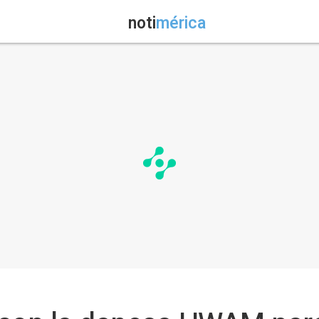
noti
mérica