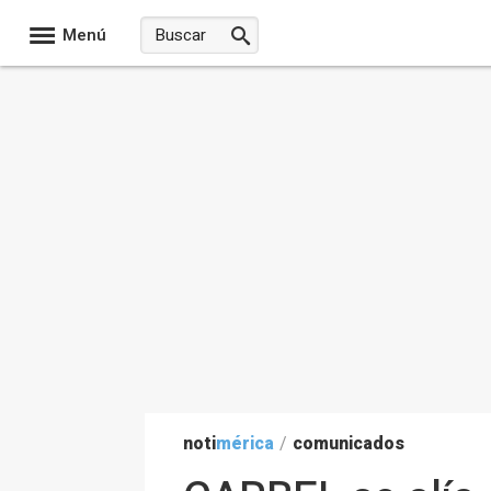
Menú
noti
mérica
/
comunicados