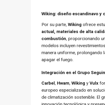
Wiking: diseño escandinavo y 
Por su parte,
Wiking
ofrece est
actual, materiales de alta cali
combustión
, proporcionando un
modelos incluyen revestimientos 
manera uniforme, prolongando l
apagar el fuego.
Integración en el Grupo Segui
Carbel
,
Hwam
,
Wiking
y
Vulx
fo
europeo especializado en soluc
de climatización sostenible. El 
innovación tecnológica y presen