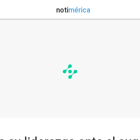
noti
mérica