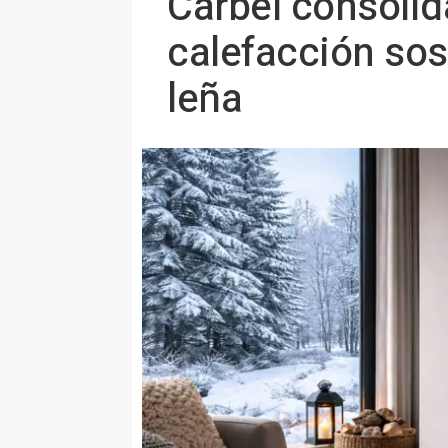
Carbel consolida
calefacción sos
leña