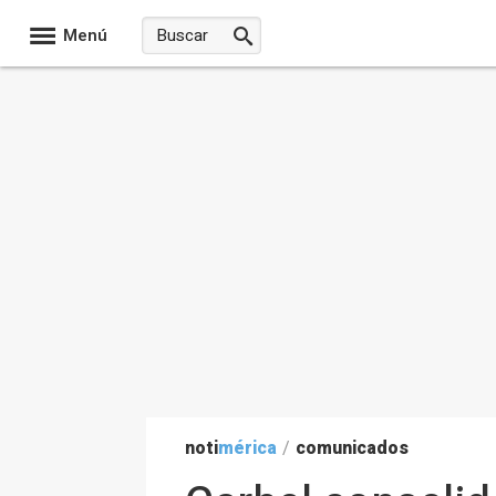
Menú
noti
mérica
/
comunicados