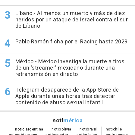
Líbano.- Al menos un muerto y más de diez
heridos por un ataque de Israel contra el sur
de Líbano
Pablo Ramón ficha por el Racing hasta 2029
México.- México investiga la muerte a tiros
de un 'streamer' mexicano durante una
retransmisión en directo
Telegram desaparece de la App Store de
Apple durante unas horas tras detectar
contenido de abuso sexual infantil
noti
mérica
notici
argentina
noti
bolivia
noti
brasil
noti
chile
colombia
press
noti
ecuador
noti
méxico
noti
panama