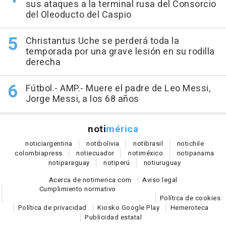
sus ataques a la terminal rusa del Consorcio
del Oleoducto del Caspio
Christantus Uche se perderá toda la
temporada por una grave lesión en su rodilla
derecha
Fútbol.- AMP.- Muere el padre de Leo Messi,
Jorge Messi, a los 68 años
noti
mérica
notici
argentina
noti
bolivia
noti
brasil
noti
chile
colombia
press
noti
ecuador
noti
méxico
noti
panama
noti
paraguay
noti
perú
noti
uruguay
Acerca de notimerica.com
Aviso legal
Cumplimiento normativo
Política de cookies
Política de privacidad
Kiosko Google Play
Hemeroteca
Publicidad estatal