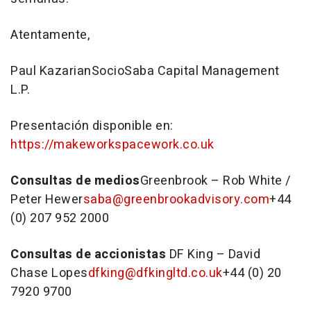
Atentamente,
Paul KazarianSocioSaba Capital Management
L.P.
Presentación disponible en:
https://makeworkspacework.co.uk
Consultas de medios
Greenbrook – Rob White /
Peter Hewer
saba@greenbrookadvisory.com
+44
(0) 207 952 2000
Consultas de accionistas
DF King – David
Chase Lopes
dfking@dfkingltd.co.uk
+44 (0) 20
7920 9700