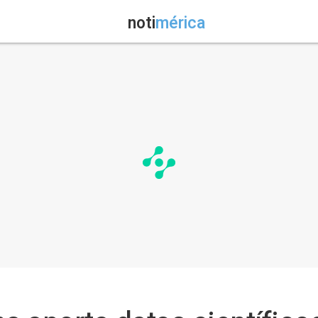
noti
mérica