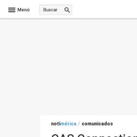
Menú
noti
mérica
/
comunicados