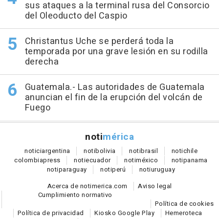
sus ataques a la terminal rusa del Consorcio
del Oleoducto del Caspio
Christantus Uche se perderá toda la
temporada por una grave lesión en su rodilla
derecha
Guatemala.- Las autoridades de Guatemala
anuncian el fin de la erupción del volcán de
Fuego
noti
mérica
notici
argentina
noti
bolivia
noti
brasil
noti
chile
colombia
press
noti
ecuador
noti
méxico
noti
panama
noti
paraguay
noti
perú
noti
uruguay
Acerca de notimerica.com
Aviso legal
Cumplimiento normativo
Política de cookies
Política de privacidad
Kiosko Google Play
Hemeroteca