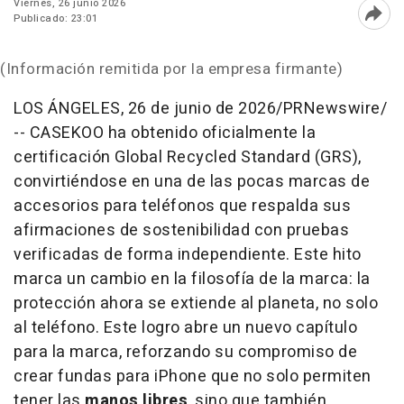
Viernes, 26 junio 2026
Publicado: 23:01
Abri
(Información remitida por la empresa firmante)
LOS ÁNGELES
,
26 de junio de 2026
/PRNewswire/
-- CASEKOO ha obtenido oficialmente la
certificación Global Recycled Standard (GRS),
convirtiéndose en una de las pocas marcas de
accesorios para teléfonos que respalda sus
afirmaciones de sostenibilidad con pruebas
verificadas de forma independiente. Este hito
marca un cambio en la filosofía de la marca: la
protección ahora se extiende al planeta, no solo
al teléfono. Este logro abre un nuevo capítulo
para la marca, reforzando su compromiso de
crear fundas para iPhone que no solo permiten
tener las
manos libres
, sino que también