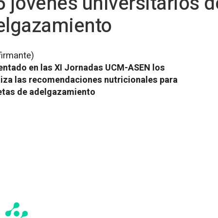
5 jóvenes universitarios d
delgazamiento
firmante)
entado en las XI Jornadas UCM-ASEN los
liza las recomendaciones nutricionales para
ietas de adelgazamiento