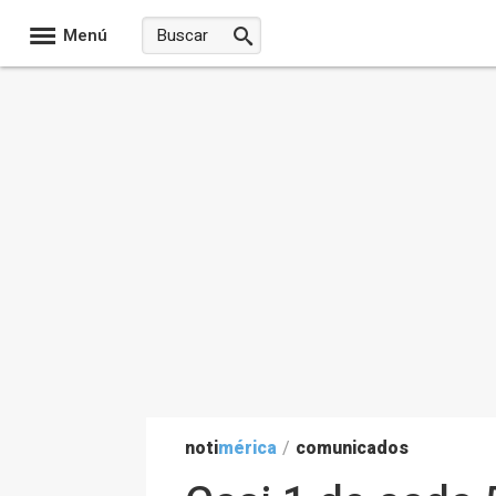
Menú
noti
mérica
/
comunicados