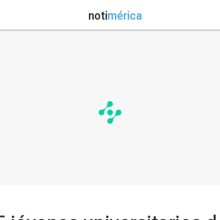
noti
mérica