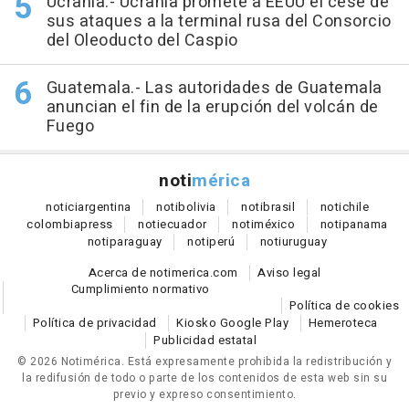
Ucrania.- Ucrania promete a EEUU el cese de
sus ataques a la terminal rusa del Consorcio
del Oleoducto del Caspio
Guatemala.- Las autoridades de Guatemala
anuncian el fin de la erupción del volcán de
Fuego
noti
mérica
notici
argentina
noti
bolivia
noti
brasil
noti
chile
colombia
press
noti
ecuador
noti
méxico
noti
panama
noti
paraguay
noti
perú
noti
uruguay
Acerca de notimerica.com
Aviso legal
Cumplimiento normativo
Política de cookies
Política de privacidad
Kiosko Google Play
Hemeroteca
Publicidad estatal
© 2026 Notimérica.
Está expresamente prohibida la redistribución y
la redifusión de todo o parte de los contenidos de esta web sin su
previo y expreso consentimiento.