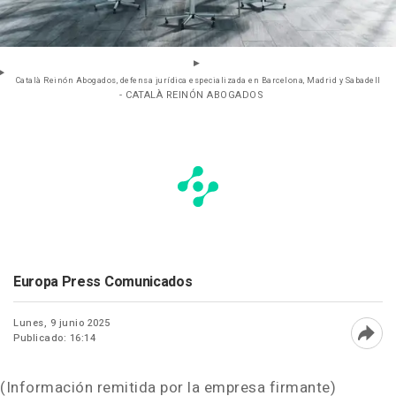
Català Reinón Abogados, defensa jurídica especializada en Barcelona, Madrid y Sabadell
- CATALÀ REINÓN ABOGADOS
Europa Press Comunicados
Lunes, 9 junio 2025
Publicado: 16:14
Abri
(Información remitida por la empresa firmante)