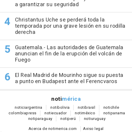
a garantizar su seguridad
Christantus Uche se perderá toda la
temporada por una grave lesión en su rodilla
derecha
Guatemala.- Las autoridades de Guatemala
anuncian el fin de la erupción del volcán de
Fuego
El Real Madrid de Mourinho sigue su puesta
a punto en Budapest ante el Ferencvaros
noti
mérica
notici
argentina
noti
bolivia
noti
brasil
noti
chile
colombia
press
noti
ecuador
noti
méxico
noti
panama
noti
paraguay
noti
perú
noti
uruguay
Acerca de notimerica.com
Aviso legal