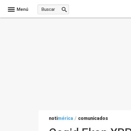
Menú
noti
mérica
/
comunicados