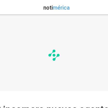
noti
mérica