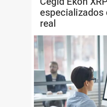
Cegid Ekon XRP
especializados
real